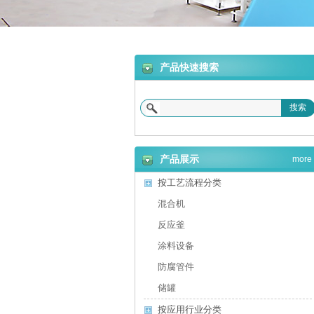
合机
产品快速搜索
搜索
砂浆设备
产品展示
more
按工艺流程分类
混合机
反应釜
涂料设备
防腐管件
储罐
按应用行业分类