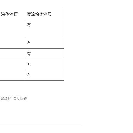
乳液体涂层
喷涂粉体涂层
有
有
有
无
有
聚烯烃PO反应釜