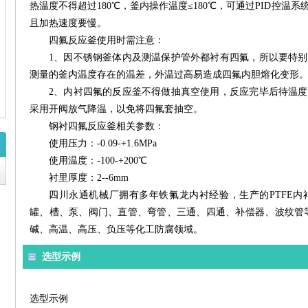
热温度不得超过180℃，釜内操作温度≤180℃，可通过PID控
且加热速度要慢。
四氟反应釜使用时需注意：
1、
因不锈钢釜体内及测温保护管外都衬有四氟，所以要特别
测量的釜内温度存在的温差，外温过高易造成四氟内胆熔化变形
2、
内衬四氟的反应釜不得做抽真空使用，反应完毕后待温度
采用开阀放气降温，以免将四氟套抽空。
钢衬四氟反应釜相关参数：
使用压力：-0.09-+1.6MPa
使用温度：-100
-
+200℃
衬里厚度：2--6mm
四川永通机械厂拥有多年铁氟龙内衬经验，生产的PTFE
罐、槽、泵、阀门、直管、弯管、三通、四通、补偿器、波纹管
碱、高温、高压、负压等化工防腐领域。
选型示例
选型示例