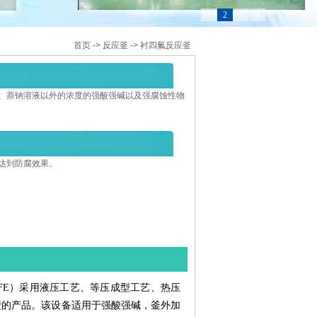
1
2
3
4
首页
->
反应釜
->
衬四氟反应釜
、萘钠溶液以外的浓度的强酸强碱以及强腐蚀性物
达到防腐效果。
FE）采用液压工艺、等压成型工艺、热压
壁的产品。该设备适用于强酸强碱，釜外加