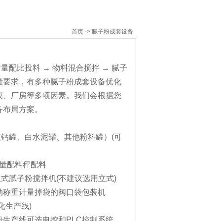
首页
->
腻子粉成套设备
量配比投料 → 物料混合搅拌 → 腻子
量要求，有多种腻子粉成套设备优化
模、厂房等多项因素。我们会根据您
备布局方案。
灰钙罐、白水泥罐、其他粉料罐）(可
计量配料秤配料
立式腻子粉搅拌机(不建议选用立式)
动称重计量掉袋的阀口袋包装机
化生产线)
生产线可选电控和PLC控制系统。