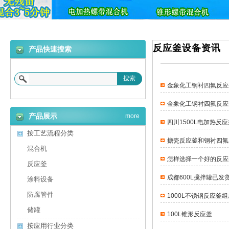
反应釜设备资讯
产品快速搜索
搜索
金象化工钢衬四氟反应
金象化工钢衬四氟反应
产品展示
more
四川1500L电加热反
按工艺流程分类
搪瓷反应釜和钢衬四氟
混合机
怎样选择一个好的反应
反应釜
成都600L搅拌罐已发
涂料设备
防腐管件
1000L不锈钢反应釜
储罐
100L锥形反应釜
按应用行业分类