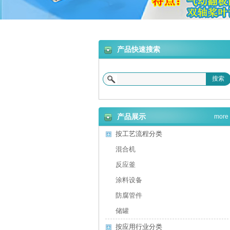
合机
产品快速搜索
搜索
砂浆设备
产品展示
more
按工艺流程分类
混合机
反应釜
涂料设备
防腐管件
储罐
按应用行业分类