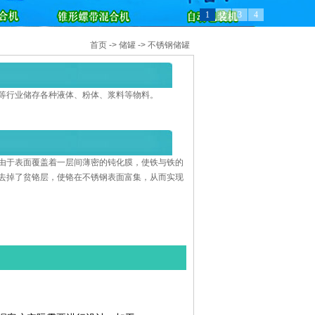
1
2
3
4
首页
->
储罐
->
不锈钢储罐
等行业储存各种液体、粉体、浆料等物料。
由于表面覆盖着一层间薄密的钝化膜，使铁与铁的
去掉了贫铬层，使铬在不锈钢表面富集，从而实现