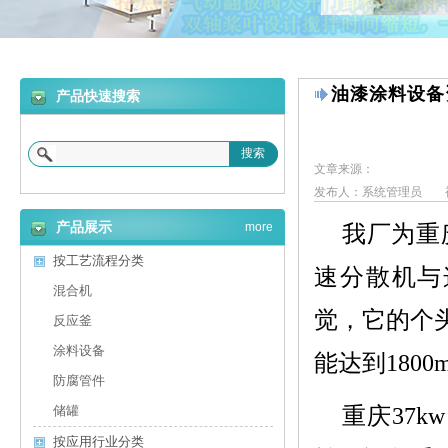
油漆涂料设备
产品快速搜索
搜索
文章来源：
发布人：系统管理员
产品展示
more
我厂为重
按工艺流程分类
速分散机与
混合机
觉，它的个
反应釜
涂料设备
能达到1800
防腐管件
重庆37
储罐
按应用行业分类