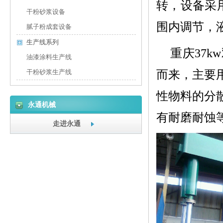
转，设备采用
干粉砂浆设备
围内调节，液
腻子粉成套设备
生产线系列
重庆37
油漆涂料生产线
而来，主要
干粉砂浆生产线
性物料的分
永通机械
有耐磨耐蚀
走进永通