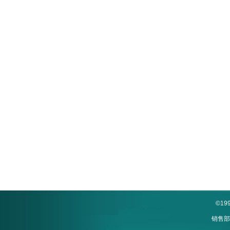
©1
销售部: