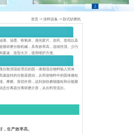
1
2
3
4
首页
->
涂料设备
->
卧式砂磨机
油漆、油墨、铁氧体、感光胶片、农药、造纸以及
超微研磨分散机械，具有效率高，连续性强、少污
构紧凑、造型大方，使用维护方便。
预分散润湿处理后的固－液相混合物料输入筒体
高速旋转的分散器搅动，从而使物料中的固体微粒
撞、摩擦、剪切作用，达到加快磨细微粒和分散聚
动态分离器分离研磨介质，从出料管流出。
好，生产效率高。