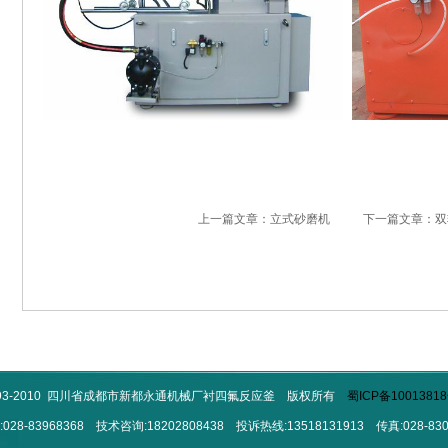
上一篇文章：立式砂磨机
下一篇文章：双
993-2010 四川省成都市新都永通机械厂衬四氟反应釜 版权所有
蜀ICP备10013818
028-83968368 技术咨询:18202808438 投诉热线:13518131913 传真:028-830