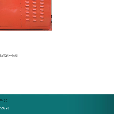
轴高速分散机
号-10
53228