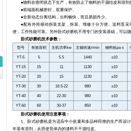
●物料在密闭状态下生产，有效防止了物料的干涸结皮和溶剂
●双端面机械密封，双重保护。
●全新动态分离结构，出料畅快，而且易损件少。
●配有外筒移动拆装支架，拆装、维修十分方便。送料泵采
便，工作性能可靠。另外卧式砂磨机不用专门的安装基础，可以
卧式砂磨机技术参数：
型号
有效容积
主机功率kw
主轴转速r/min
物料粘pa·s
YT-5
5
5.5
1440
≤10
YT-15
15
11
1130
≤10
YT-20
20
15
1130
≤10
YT-30
30
18.5-22
980
≤10
YT-40
40
22-30
980
≤10
YT-60
60
30-37
850
≤10
卧式砂磨机使用注意事项
：
1、
卧式砂磨机是为适应中小批量和多品种同僚的生产而设计
年装有溶剂，从而使筒体内的漆料不干涸结皮。