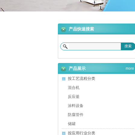
合机
产品快速搜索
搜索
砂浆设备
产品展示
more
按工艺流程分类
混合机
反应釜
涂料设备
防腐管件
储罐
按应用行业分类