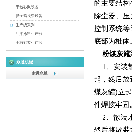
的主要结构
干粉砂浆设备
除尘器、压
腻子粉成套设备
生产线系列
控制系统等
油漆涂料生产线
底部为椎体
干粉砂浆生产线
粉煤灰罐
永通机械
1、
安装
走进永通
起，然后放
煤灰罐)立
件焊接牢固
2、
散装
然后将散装