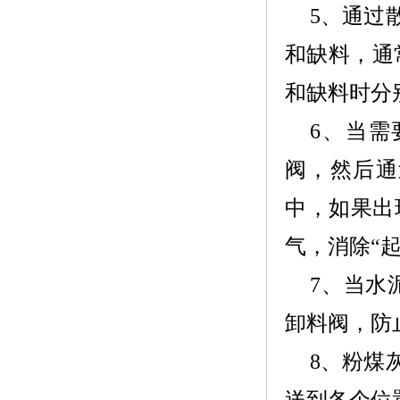
5、
通过
和缺料，通
和缺料时分
6、
当需
阀，然后通
中，如果出
气，消除“
7、
当水
卸料阀，防
8、
粉煤
送到各个位