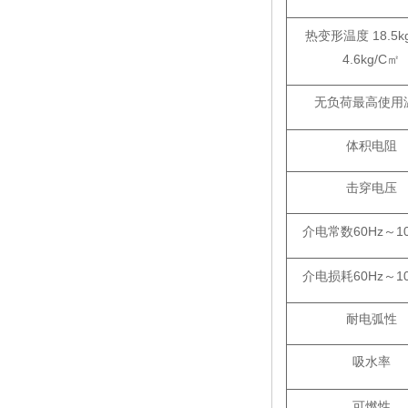
热变形温度 18.5k
4.6kg/C㎡
无负荷最高使用
体积电阻
击穿电压
介电常数60Hz～1
介电损耗60Hz～1
耐电弧性
吸水率
可燃性