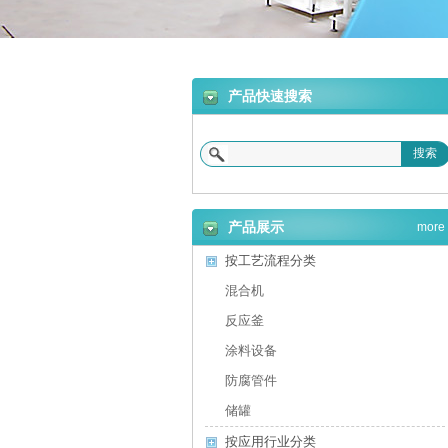
合机
产品快速搜索
搜索
砂浆设备
产品展示
more
按工艺流程分类
混合机
反应釜
涂料设备
防腐管件
储罐
按应用行业分类