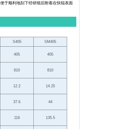
样便于顺利地刮下经研细后附着在快辊表面
S405
SM405
405
405
810
810
12.2
14.25
37.6
44
116
135.5