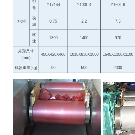
型
Y17144
Y100L-4
Y160L-6
号
功
电动机
0.75
2.2
7.5
率
转
1390
1400
970
速
外形尺寸
450X420X460
1010X930X1000
1645X1350X1100
(mm)
机器重量(kg)
90
500
2300