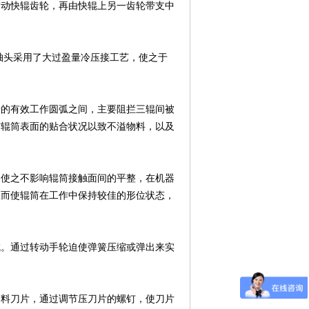
带动快辊齿轮，再由快辊上另一齿轮带支中
端的轴头采用了大过盈量冷压接工艺，使之于
端的有效工作圆弧之间，主要阻拦三辊间被
与辊筒表面的贴合状况以致不溢物料，以及
，使之不影响辊筒接触面间的平整，在机器
从而使辊筒在工作中保持较佳的形位状态，
成。通过转动手轮迫使弹簧压缩或弹出来实
刮料刀片，通过调节压刀片的螺钉，使刀片