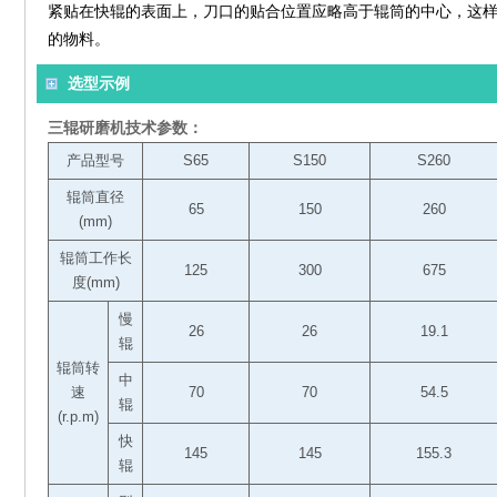
紧贴在快辊的表面上，刀口的贴合位置应略高于辊筒的中心，这
的物料。
选型示例
三辊研磨机技术参数：
产品型号
S65
S150
S260
辊筒直径
65
150
260
(mm)
辊筒工作长
125
300
675
度(mm)
慢
26
26
19.1
辊
辊筒转
中
速
70
70
54.5
辊
(r.p.m)
快
145
145
155.3
辊