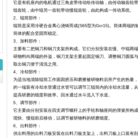
它是有机座内的电机通过三角皮带传动给传动轴，由传动轴齿轮
辊齿轮，由中辊另一齿轮带动慢辊齿轮，由此构成一传动系统。
2、辊筒部件：
辊筒是采用冷硬合金离心浇铸而成(S65型为Gcr15)。筒体两
筒体的配合坚固而稳定。
3、加料部件：
主要有二把铜刀和铜刀支架所构成。它们分别安装在慢、中辊两
研物料向两端的外溢，铜刀支架主要起固定铜刀、调整铜刀圆弧
取出铜刀便于清洗之用。
4、冷却部件：
为适当地清除辊筒工作面因挤压和磨擦被研物料后所产生的热量
的一端装有冷却水管通过水管可以调节三辊筒内的冷却水流量，
提高研磨的细度和效率。回水通过水斗流入下水道。
5、调节部件：
它主要由分别安装在四支调节螺杆上的手轮和轴座间的弹簧所构
现快、慢辊前后移动，以调节被研物料的研磨细度。
6、出料部件：
供出料用的出料刀板安装在出料刀板支架上，出料刀板上口装有