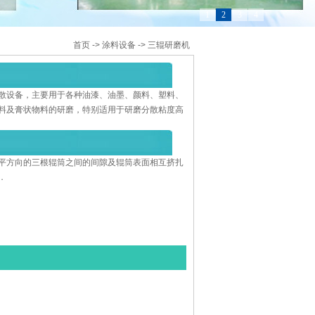
1
2
3
4
首页
->
涂料设备
->
三辊研磨机
散设备，主要用于各种油漆、油墨、颜料、塑料、
料及膏状物料的研磨，特别适用于研磨分散粘度高
平方向的三根辊筒之间的间隙及辊筒表面相互挤扎
．