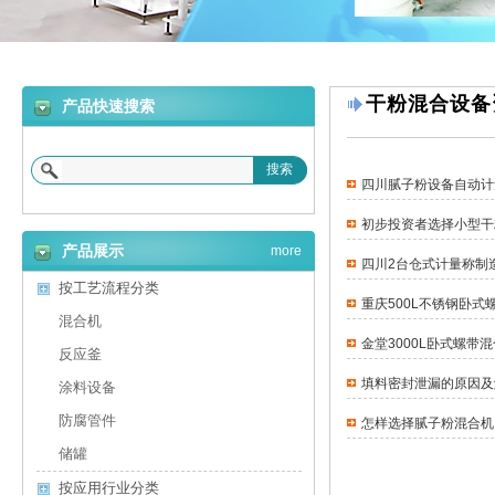
干粉混合设备
产品快速搜索
搜索
四川腻子粉设备自动计
初步投资者选择小型干
产品展示
more
四川2台仓式计量称制
按工艺流程分类
重庆500L不锈钢卧式
混合机
金堂3000L卧式螺带
反应釜
填料密封泄漏的原因及
涂料设备
防腐管件
怎样选择腻子粉混合机
储罐
按应用行业分类