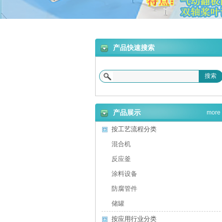
合机
产品快速搜索
搜索
砂浆设备
产品展示
more
按工艺流程分类
混合机
反应釜
涂料设备
防腐管件
储罐
按应用行业分类