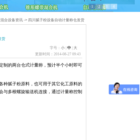
1
2
3
4
粉混合设备资讯
->
四川腻子粉设备自动计量称仓发货
发货
字号：
小
|
中
|
大
更新时间：
2014-08-27 09:43
厂定制的两台
仓式计量称
，预计半个小时即可
各种腻子粉原料，也可用于其它化工原料的
会与多根螺旋输送机连接，通过计量称控制