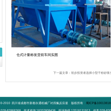
仓式计量称发货前车间实图
下一篇文章：初步投资者选择小型干粉砂浆
993-2010 四川省成都市新都永通机械厂衬四氟反应釜 版权所有
蜀ICP备10013818
028-83968368 技术咨询:18202808438 投诉热线:13518131913 传真:028-830